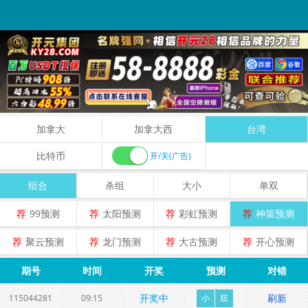
加拿大
加拿大西
台湾
比特币
开/关(广告)
组合
杀组
大小
单双
荐
99预测
荐
太阳预测
荐
彩虹预测
荐
神策预测
荐
聚云预测
荐
龙门预测
荐
大古预测
荐
开心预测
期号
时间
开奖
预测
对错
开奖中
刷新
115044281
09:15
小
双